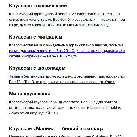
Круассан классический
Классический французский рецепт. 27 слоёв слоёного теста на
сливочном масле 82,5%. Вес 60 г. Универсальный — подходит под
кофе, для сэндвич-меню и как основа для авторских блюд.
Круассан с миндалём
Классическая база с миндальным франжипаном внутри, посыпка
из миндальных лепестков. Вес 75 г. Один из самых продаваемых в
сетевых кофейнях — маржа 100-250%.
Круассан с шоколадом
Тёмный бельгийский шоколад в двух шоколадных палочках внутри.
Вес 70 г. Топ-3 по продажам во всех наших сетях-партнёрах.
Мини-круассаны
Классический круассан в мини-формате. Вес 25 г. Для завтрак-
меню, детских подач, дегустационных сетов и business-breakfast.
Заказ от 20 штук одной SKU.
Круассан «Малина — белый шоколад»