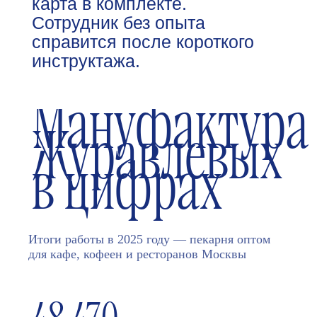
ЗАМОРОЖЕННЫМ
КРУАССАНАМИ
Согласование
Мануфактура
заказа:
Журавлевых
Связываетесь с менеджером,
обсуждаете ассортимент и
в цифрах
объёмы. Минимальная партия
— 5000 ₽. Постоянным
клиентам — фиксированные
графики поставок раз в неделю
или две.
Итоги работы в 2025 году — пекарня оптом
Производство и
для кафе, кофеен и ресторанов Москвы
шоковая заморозка: