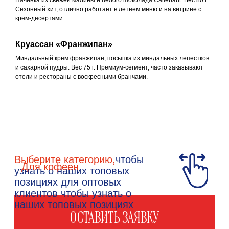
Начинка из свежей малины и белого шоколада Callebaut. Вес 80 г.
Сезонный хит, отлично работает в летнем меню и на витрине с
крем-десертами.
Круассан «Франжипан»
Миндальный крем франжипан, посыпка из миндальных лепестков
и сахарной пудры. Вес 75 г. Премиум-сегмент, часто заказывают
отели и рестораны с воскресными бранчами.