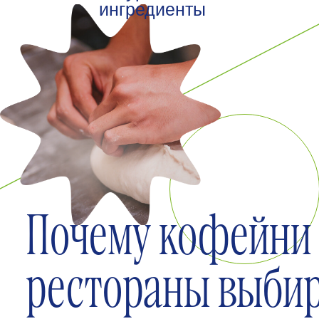
каждое утро:
Выпекайте круассаны прямо у
себя — клиенты получают только
что выпеченную свежую выпечку
с хрустящей корочкой каждый
раз. Без логистических задержек
и черствения.
02
Срок годности 2
месяца:
Шоковая заморозка при -18°C
сохраняет качество и текстуру
теста до 60 дней. Закупаете
партию раз в месяц,
размораживаете и печёте по
мере необходимости — без
потерь.