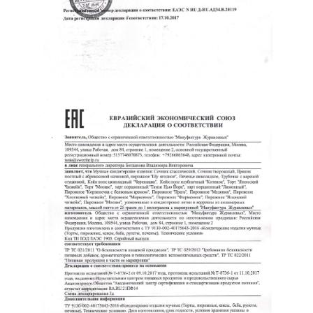
Главная
Продукция
Преимущество
Автопарк
Оборудование
Сотрудничаем
Доставка
Пн. – пт.: 9:00–18:00
Прайс
Сб.– Вс.: выходной
Круассаны
ЗАПРОСИТЬ ПРАЙС