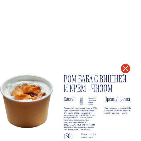
111033 г. Москва,
ул. Самокатная д. 4 стр 1
График работы
Пн. – пт.: 9:00–18:00
Телефон
8 499 450 82 02
Бесплатный
дегустационный
набор
замороженных