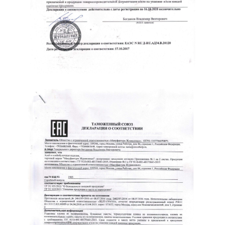
ООО «Мануфактура
Находимся внутри ТТК,
Журавлевых» ОГРН:
продукция
5157746070873
сертифицирована,
Мы собираем файлы
111033 г. Москва, ул.
cookie,
Самокатная д. 4 стр 1
http://zhfactory.ru/privacy