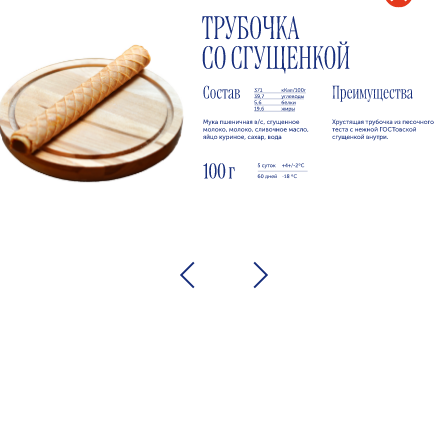
Как начать заказывать
круассаны оптом
1
Заполните форму
для получения
прайса или внам
в чат
Наш менеджер
2
вышлет вам