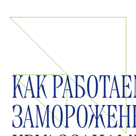
выпекание у вас:
Храните в морозильной камере
при -18°C до 2 месяцев.
Размораживаете нужное
количество за 30 минут,
выпекаете 18 минут при 180°C
— и готовы к подаче.
Технологическая карта в
комплекте.