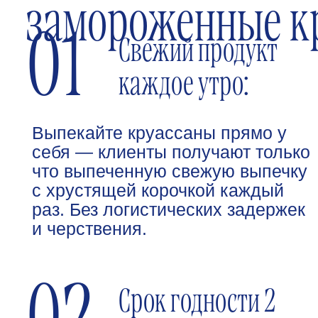
03
Технология 27
слоёв:
100% сливочное масло
82,5%, классическая
французская технология
ламинирования. После
выпекания — золотистая
хрустящая корочка снаружи,
воздушный мякиш внутри.
Без маргарина и пальмового
04
масла.
Выпекание за 18
минут:
Размораживание 30 минут
Работаем с кофейнями,
при комнатной температуре,
ресторанами и сетями
выпекание 18 минут при
магазинов по всей Москве
180°C. Технологическая