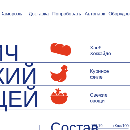
озка
Доставка
Попробовать
Автопарк
Оборудование
Ваканс
Ч
Хлеб
Хоккайдо
ИЙ
Куриное
филе
ЕЙ
Свежие
овощи
Состав
193,79
кКал/100г
19,86
углеводы
9,16
белки
7,4
жиры