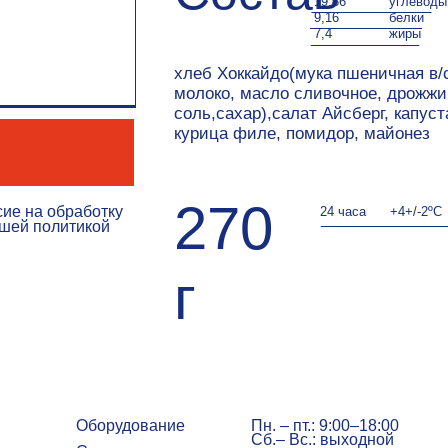
хлеб Хоккайдо(мука пшеничная в/с,
Хр
молоко, масло сливочное, дрожжи,
ку
соль,сахар),салат Айсберг, капуста к/к,
со
курица филе, помидор, майонез
сба
270
обработку
24 часа
+4+/-2ºС
литикой
г
Оборудование
Пн. – пт.: 9:00–18:00
Сб.– Вс.: выходной
Сотрудничаем
Доставка
Прайс