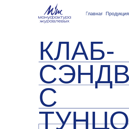
Главная
Продукция
Замор
КЛАБ-
СЭНДВ
С
ТУНЦО