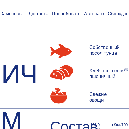
озка
Доставка
Попробовать
Автопарк
Оборудование
Ваканс
Собственный
посол тунца
ИЧ
Хлеб тостовый
пшеничный
Свежие
овощи
М
Состав
238,9
кКал/100г
26,38
углеводы
8,07
белки
10,88
жиры