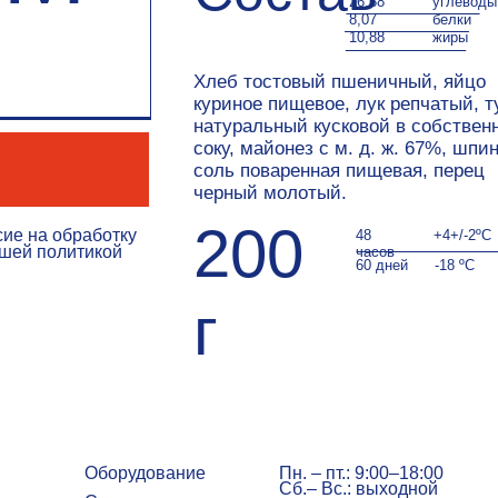
Хлеб тостовый пшеничный, яйцо
Хр
куриное пищевое, лук репчатый, тунец
ту
натуральный кусковой в собственном
со
соку, майонез с м. д. ж. 67%, шпинат,
сба
соль поваренная пищевая, перец
черный молотый.
200
обработку
48
+4+/-2ºС
литикой
часов
60 дней
-18 ºС
г
Оборудование
Пн. – пт.: 9:00–18:00
Сб.– Вс.: выходной
Сотрудничаем
Доставка
Прайс