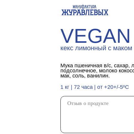
@zh
VEGAN
кекс лимонный с маком
Мука пшеничная в/с, сахар, лимон,
подсолнечное, молоко кокосовое, с
мак, соль, ванилин.
1 кг | 72 часа | от +20+/-5ºС
Отправить