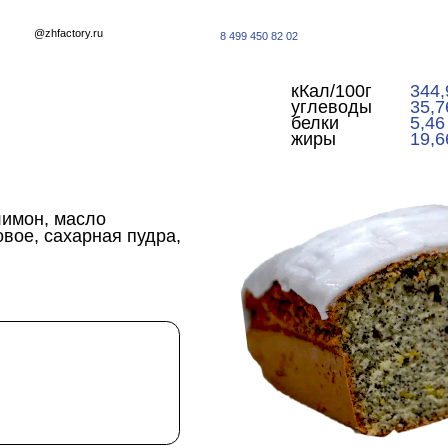
Н
factory.ru
8 499 450 82 02
кКал/100г
344,96
углеводы
35,76
белки
5,46
жиры
19,66
 масло
ахарная пудра,