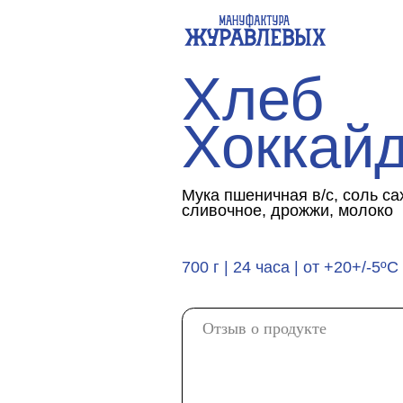
@zh
Хлеб
Хоккайдо
Мука пшеничная в/с, соль сахар, я
сливочное, дрожжи, молоко
700 г | 24 часа | от +20+/-5ºС